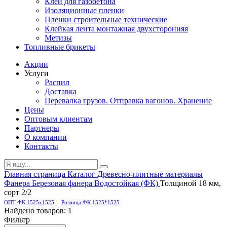
Клей для газобетона
Изоляционные пленки
Пленки строительные технические
Клейкая лента монтажная двухсторонняя
Метизы
Топливные брикеты
Акции
Услуги
Распил
Доставка
Перевалка грузов. Отправка вагонов. Хранение
Цены
Оптовым клиентам
Партнеры
О компании
Контакты
Главная страница
Каталог
Древесно-плитные материалы
Фанера
Березовая фанера
Водостойкая (ФК)
Толщиной 18 мм,
сорт 2/2
ОПТ ФК 1525х1525
Розница ФК 1525*1525
Найдено товаров:
1
Фильтр