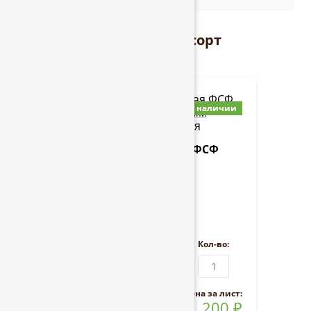
Березовая фанера сорт
строительная
Фанера берёзовая ФСФ
4*1220*2440 мм
Строительная
Ед. изм:
Кол-во:
Цена за
лист
:
200
₽