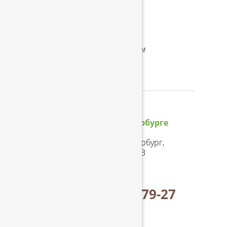
Вопрос-ответ
Реквизиты
Оптовым клиентам
Статьи
Адрес в
Санкт-Петербурге
192102, г. Санкт-Петербург,
ул. Салова д.57, корп.3
Посмотреть на карте
+7 (812) 324-79-27
с 9:00 до 17:30