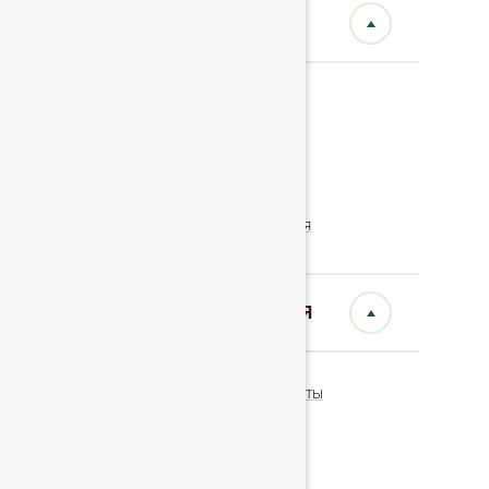
КОМПАНИЯ
О компании
Калькулятор
Вакансии
Спецпредложения
ИНФОРМАЦИЯ
ГОСТЫ и сертификаты
Партнеры
Контакты