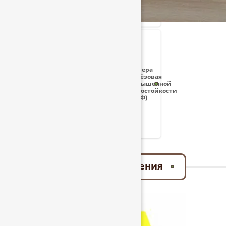
Фанера
берёзовая
повышенной
водостойкости
(ФСФ)
Спецпредложения