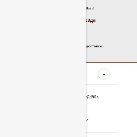
Прайс-лист
Цены на наш товар
Схемы проезда
Как нас найти
Доставка
Информация о доставке
КАТАЛОГ
Древесно-плитные материалы
Стройматериалы
Топливные брикеты