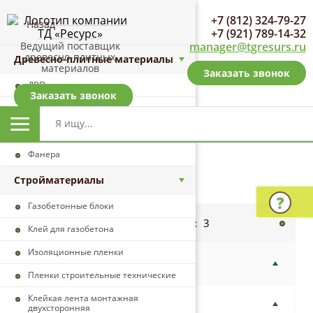
+7 (812) 324-79-27
Назад
+7 (921) 789-14-32
Ведущий поставщик
manager@tgresurs.ru
древесно-плитных
Древесно-плитные материалы
материалов
Заказать звонок
ДВП
Заказать звонок
ДСП
Назад
Главная страница
Каталог
Древесно-плитные материалы
Фанера
OSB
Березовая фанера
Сорт строительная
Фанера
Фанера березовая ФК опт
Стройматериалы
Зад
Фанера березовая ФК розница
Газобетонные блоки
3
Найдено товаров:
Клей для газобетона
Изоляционные пленки
Фильтр
Пленки строительные технические
Клейкая лента монтажная
Цена за единицу (розница)
двухсторонняя