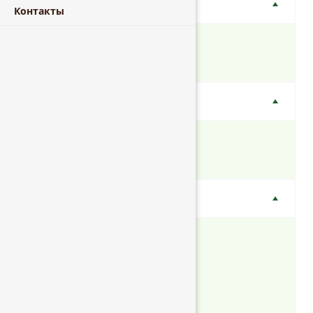
Поверхность
Контакты
Нешлифованная
Шлифованная
Марка
ФК
ФСФ
Формат
1220x2440 мм
1500x3000 мм
1525x1525 мм
1525x3050 мм