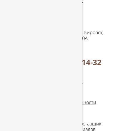
manager@tgresurs.ru
Адрес в
Кировске
Ленинградская обл. г. Кировск,
ул. Набережная д. 1/10А
Посмотреть на карте
+7 (921) 789-14-32
с 8:00 до 17:00
manager@tgresurs.ru
Политика конфиденциальности
Согласие на обработку
персональных данных
«ТД Ресурс» – ведущий поставщик
древесно-плитных материалов