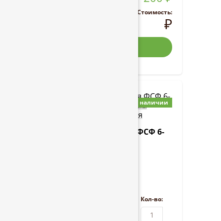
Стоимость:
₽
Купить
Фанера берёзовая ФСФ 6-
9*1220*2440 мм
Строительная
Ед. изм:
Кол-во: