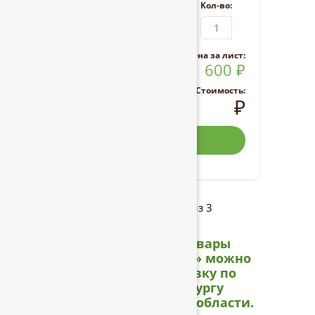
Ед. изм:
Кол-во:
Цена за
лист
:
600
₽
Стоимость:
₽
Купить
1 – 3 из 3
ТОВАРЫ:
Приобретая товары
в ООО «ТД Ресурс» можно
заказать доставку по
Санкт-Петербургу
и Ленинградской области.