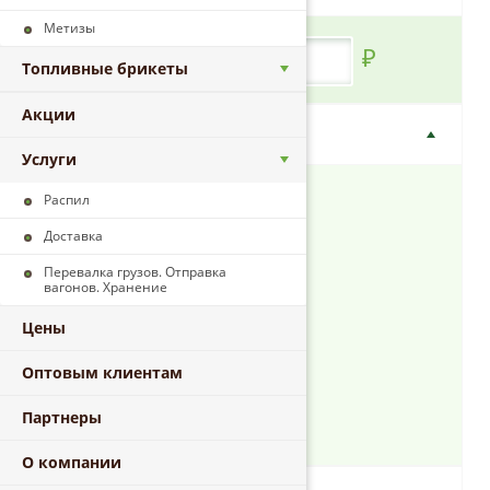
Метизы
₽
от
до
Топливные брикеты
Акции
Сорт
Услуги
1/2
Распил
2/2
Доставка
2/4
Перевалка грузов. Отправка
вагонов. Хранение
3/3
Цены
3/4
4/4
Оптовым клиентам
Каркасная
Партнеры
Строительная
О компании