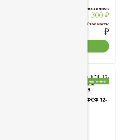
Цена за
лист
:
300
₽
Стоимость:
₽
Купить
Фанера берёзовая ФСФ 12-
15*1220*2440 мм
Строительная