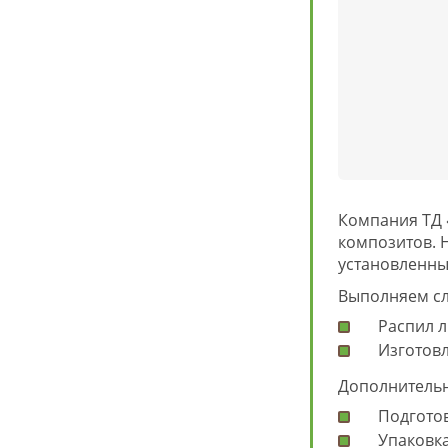
Компания ТД 
композитов. 
установленны
Выполняем с
Распил л
Изготов
Дополнительн
Подготов
Упаковка