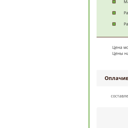
М
Р
Ра
Цена мо
Цены на
Оплачив
cоставл