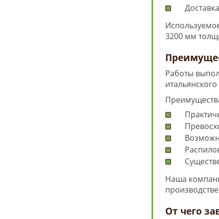
Доставка
Используемое
3200 мм толщ
Преимущес
Работы выпол
итальянского
Преимущества
Практиче
Превосхо
Возможно
Распило
Существ
Наша компания
производстве
От чего за