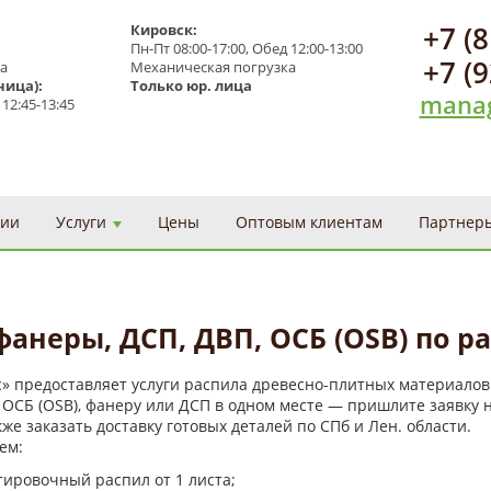
+7 (
Кировск:
Пн-Пт 08:00-17:00, Обед 12:00-13:00
+7 (
а
Механическая погрузка
ница):
Только юр. лица
manag
 12:45-13:45
ции
Услуги
Цены
Оптовым клиентам
Партнер
фанеры, ДСП, ДВП, ОСБ (OSB) по 
» предоставляет услуги распила древесно-плитных материалов.
 ОСБ (OSB), фанеру или ДСП в одном месте — пришлите заявку 
же заказать доставку готовых деталей по СПб и Лен. области.
ем:
ировочный распил от 1 листа;